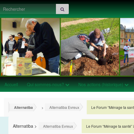
Search for:
Accueil
Qui sommes-nous?
Nos actions (historique)
Alternatiba
Alternatiba Evreux
Le Forum “Ménage ta sant
>
>
Alternatiba
>
>
Alternatiba Evreux
Le Forum “Ménage ta santé” 