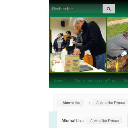
Search for:
Accueil
Qui sommes-nous?
No
Alternatiba
Alternatiba Evreux
>
Alternatiba
>
Alternatiba Evreux