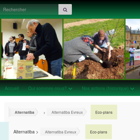
Search for:
Accueil
Qui sommes-nous?
Nos actions (historique)
Alternatiba
Alternatiba Evreux
Eco-plans
>
>
Alternatiba
>
>
Alternatiba Evreux
Eco-plans