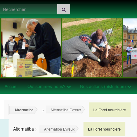
Search for:
Accueil
Qui sommes-nous?
Nos actions (historique)
Alternatiba
Alternatiba Evreux
La Forêt nourricière
>
>
Alternatiba
>
>
Alternatiba Evreux
La Forêt nourricière