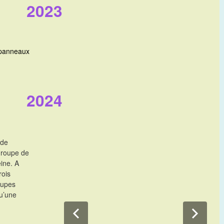
2023
 panneaux
2024
 de
groupe de
eine. A
rois
oupes
qu’une