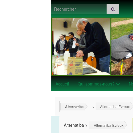
Search for:
Accueil
Qui sommes-nous?
No
Alternatiba
Alternatiba Evreux
>
Alternatiba
>
Alternatiba Evreux