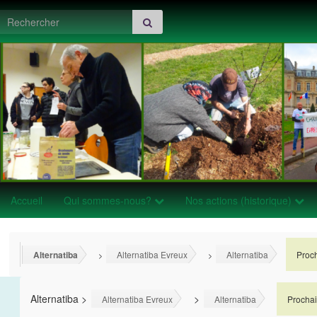
Search for:
Accueil
Qui sommes-nous?
Nos actions (historique)
Alternatiba
Alternatiba Evreux
Alternatiba
Proch
>
>
>
Alternatiba
>
>
>
Alternatiba Evreux
Alternatiba
Prochai